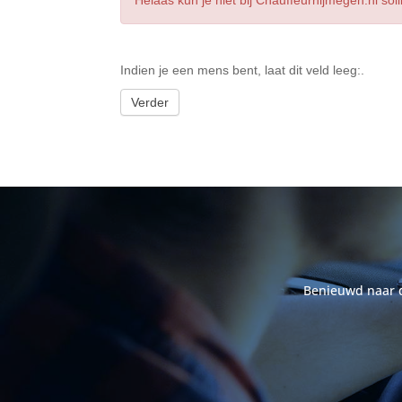
Indien je een mens bent, laat dit veld leeg:.
Verder
Benieuwd naar de