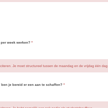
g per week werken?
*
lliciteren. Je moet structureel tussen de maandag en de vrijdag één da
 ben je bereid er een aan te schaffen?
*
liciteren. Je hebt namelijk een pak nodig als studentchauffeur.