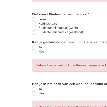
Wat voor OV-abonnement heb je?
*
Geen
Kortingskaart
Studentenreisproduct (week)
Studentenreisproduct (weekend)
Kan je gemiddeld genomen minstens één da
Ja
Nee
Helaas kun je niet bij Chauffeurnijmegen.nl so
Ben je in het bezit van een donker kostuum of
Ja
Nee
Helaas kun je niet bij Chauffeurnijmegen.nl sol